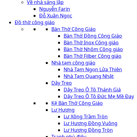
Về nhà sáng lập
Nguyễn Farin
Đỗ Xuân Ngọc
Đồ thờ công giáo
Bàn Thờ Công Giáo
Bàn Thờ Đồng Công Giáo
Bàn Thờ Inox Công giáo
Bàn Thờ Nhôm Công giáo
Bàn Thờ Filber Công giáo
Nhà tạm công giáo
Nhà Tạm Ngọn Lửa Thiên
Nhà Tạm Quang Nhật
Dây Treo
Dây Treo Ô Tô Thánh Giá
Dây Treo Ô Tô Đức Mẹ Mề Đay
Kệ Bàn Thờ Công Giáo
Lư Hương
Lư Xông Trầm Tròn
Lư Hương Đồng Vuông
Lư Hương Đồng Tròn
Tranh phù điêu