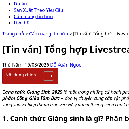
Dự án
Sản Xuất Theo Yêu Cầu
Cẩm nang tín hữu
Liên hệ
Trang chủ
>
Cẩm nang tín hữu
> [Tin vắn] Tổng hợp Lives
[Tin vắn] Tổng hợp Livestr
Thứ Năm, 19/03/2026
Đỗ Xuân Ngọc
Nội dung chính
Canh thức Giáng Sinh 2025
là một trong những cử hành phụ
phẩm Công Giáo Tâm Đức
– đơn vị chuyên cung cấp vật ph
sống sâu và hiệp thông trọn vẹn với ý nghĩa thiêng liêng của
Ca
1. Canh thức Giáng sinh là gì? Phân 