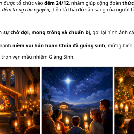
n được tổ chức vào
đêm 24/12
, nhằm giúp cộng đoàn
thức
c đêm trong cầu nguyện
, diễn tả thái độ sẵn sàng của người
ến
sự chờ đợi, mong trông và chuẩn bị
, gợi lại hình ảnh
 mạnh
niềm vui hân hoan Chúa đã giáng sinh
, mừng biến 
g trọn vẹn mầu nhiệm Giáng Sinh.