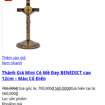
Thêm vào giỏ
Xem nhanh
Thánh Giá Mini Có Mề Đay BENEDICT cao
12cm – Màu Cổ Điển
700,000
₫
Giá gốc là: 700,000₫.
560,000
₫
Giá hiện tại là:
560,000₫.
Lọc sản phẩm
Khoảng giá