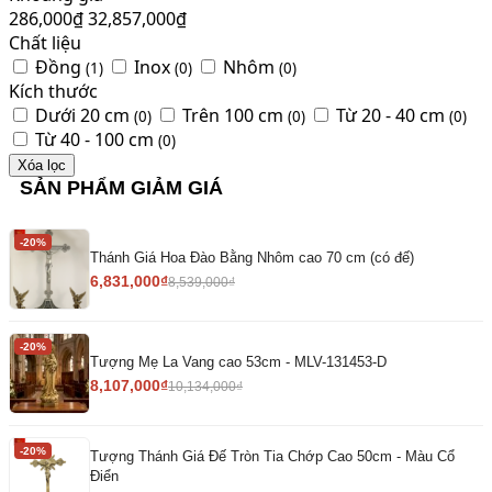
286,000
₫
32,857,000
₫
Chất liệu
Đồng
Inox
Nhôm
(1)
(0)
(0)
Kích thước
Dưới 20 cm
Trên 100 cm
Từ 20 - 40 cm
(0)
(0)
(0)
Từ 40 - 100 cm
(0)
Xóa lọc
SẢN PHẨM GIẢM GIÁ
-20%
Thánh Giá Hoa Đào Bằng Nhôm cao 70 cm (có đế)
6,831,000
₫
8,539,000
₫
-20%
Tượng Mẹ La Vang cao 53cm - MLV-131453-D
8,107,000
₫
10,134,000
₫
-20%
Tượng Thánh Giá Đế Tròn Tia Chớp Cao 50cm - Màu Cổ
Điển