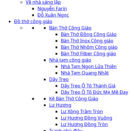
Về nhà sáng lập
Nguyễn Farin
Đỗ Xuân Ngọc
Đồ thờ công giáo
Bàn Thờ Công Giáo
Bàn Thờ Đồng Công Giáo
Bàn Thờ Inox Công giáo
Bàn Thờ Nhôm Công giáo
Bàn Thờ Filber Công giáo
Nhà tạm công giáo
Nhà Tạm Ngọn Lửa Thiên
Nhà Tạm Quang Nhật
Dây Treo
Dây Treo Ô Tô Thánh Giá
Dây Treo Ô Tô Đức Mẹ Mề Đay
Kệ Bàn Thờ Công Giáo
Lư Hương
Lư Xông Trầm Tròn
Lư Hương Đồng Vuông
Lư Hương Đồng Tròn
Tranh phù điêu