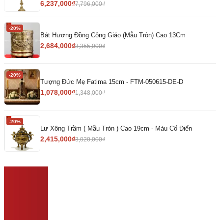
6,237,000
₫
7,796,000
₫
-20%
Bát Hương Đồng Công Giáo (Mẫu Tròn) Cao 13Cm
2,684,000
₫
3,355,000
₫
-20%
Tượng Đức Mẹ Fatima 15cm - FTM-050615-DE-D
1,078,000
₫
1,348,000
₫
-20%
Lư Xông Trầm ( Mẫu Tròn ) Cao 19cm - Màu Cổ Điển
2,415,000
₫
3,020,000
₫