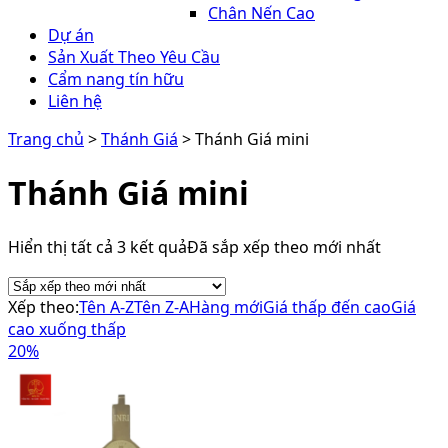
Chân Nến Cao
Dự án
Sản Xuất Theo Yêu Cầu
Cẩm nang tín hữu
Liên hệ
Trang chủ
>
Thánh Giá
> Thánh Giá mini
Thánh Giá mini
Hiển thị tất cả 3 kết quả
Đã sắp xếp theo mới nhất
Xếp theo:
Tên A-Z
Tên Z-A
Hàng mới
Giá thấp đến cao
Giá
cao xuống thấp
20%