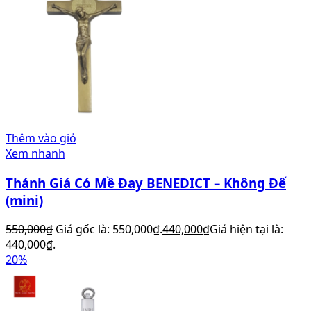
Thêm vào giỏ
Xem nhanh
Thánh Giá Có Mề Đay BENEDICT – Không Đế
(mini)
550,000
₫
Giá gốc là: 550,000₫.
440,000
₫
Giá hiện tại là:
440,000₫.
20%