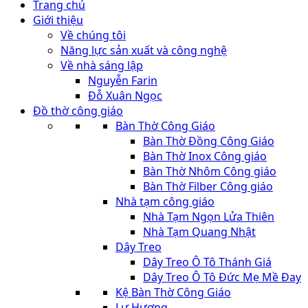
Trang chủ
Giới thiệu
Về chúng tôi
Năng lực sản xuất và công nghệ
Về nhà sáng lập
Nguyễn Farin
Đỗ Xuân Ngọc
Đồ thờ công giáo
Bàn Thờ Công Giáo
Bàn Thờ Đồng Công Giáo
Bàn Thờ Inox Công giáo
Bàn Thờ Nhôm Công giáo
Bàn Thờ Filber Công giáo
Nhà tạm công giáo
Nhà Tạm Ngọn Lửa Thiên
Nhà Tạm Quang Nhật
Dây Treo
Dây Treo Ô Tô Thánh Giá
Dây Treo Ô Tô Đức Mẹ Mề Đay
Kệ Bàn Thờ Công Giáo
Lư Hương