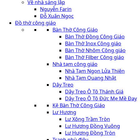
Về nhà sáng lập
Nguyễn Farin
Đỗ Xuân Ngọc
Đồ thờ công giáo
Bàn Thờ Công Giáo
Bàn Thờ Đồng Công Giáo
Bàn Thờ Inox Công giáo
Bàn Thờ Nhôm Công giáo
Bàn Thờ Filber Công giáo
Nhà tạm công giáo
Nhà Tạm Ngọn Lửa Thiên
Nhà Tạm Quang Nhật
Dây Treo
Dây Treo Ô Tô Thánh Giá
Dây Treo Ô Tô Đức Mẹ Mề Đay
Kệ Bàn Thờ Công Giáo
Lư Hương
Lư Xông Trầm Tròn
Lư Hương Đồng Vuông
Lư Hương Đồng Tròn
Tranh phù điêu