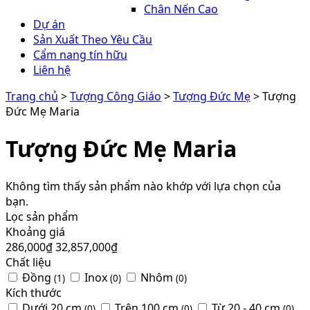
Chân Nến Cao
Dự án
Sản Xuất Theo Yêu Cầu
Cẩm nang tín hữu
Liên hệ
Trang chủ
>
Tượng Công Giáo
>
Tượng Đức Mẹ
> Tượng
Đức Mẹ Maria
Tượng Đức Mẹ Maria
Không tìm thấy sản phẩm nào khớp với lựa chọn của
bạn.
Lọc sản phẩm
Khoảng giá
286,000
₫
32,857,000
₫
Chất liệu
Đồng
Inox
Nhôm
(1)
(0)
(0)
Kích thước
Dưới 20 cm
Trên 100 cm
Từ 20 - 40 cm
(0)
(0)
(0)