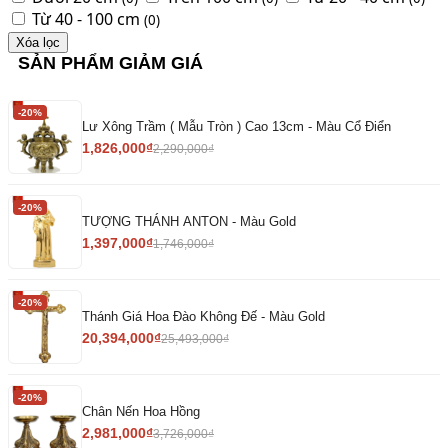
Từ 40 - 100 cm
(0)
Xóa lọc
SẢN PHẨM GIẢM GIÁ
-20%
Lư Xông Trầm ( Mẫu Tròn ) Cao 13cm - Màu Cổ Điển
1,826,000
₫
2,290,000
₫
-20%
TƯỢNG THÁNH ANTON - Màu Gold
1,397,000
₫
1,746,000
₫
-20%
Thánh Giá Hoa Đào Không Đế - Màu Gold
20,394,000
₫
25,493,000
₫
-20%
Chân Nến Hoa Hồng
2,981,000
₫
3,726,000
₫