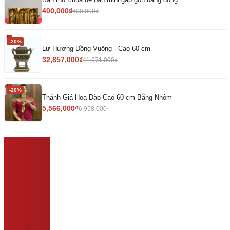
400,000
₫
600,000
₫
-20%
Lư Hương Đồng Vuông - Cao 60 cm
32,857,000
₫
41,071,000
₫
-20%
Thánh Giá Hoa Đào Cao 60 cm Bằng Nhôm
5,566,000
₫
6,958,000
₫