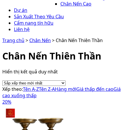
Chân Nến Cao
Dự án
Sản Xuất Theo Yêu Cầu
Cẩm nang tín hữu
Liên hệ
Trang chủ
>
Chân Nến
> Chân Nến Thiên Thần
Chân Nến Thiên Thần
Hiển thị kết quả duy nhất
Xếp theo:
Tên A-Z
Tên Z-A
Hàng mới
Giá thấp đến cao
Giá
cao xuống thấp
20%