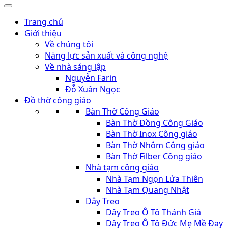
Trang chủ
Giới thiệu
Về chúng tôi
Năng lực sản xuất và công nghệ
Về nhà sáng lập
Nguyễn Farin
Đỗ Xuân Ngọc
Đồ thờ công giáo
Bàn Thờ Công Giáo
Bàn Thờ Đồng Công Giáo
Bàn Thờ Inox Công giáo
Bàn Thờ Nhôm Công giáo
Bàn Thờ Filber Công giáo
Nhà tạm công giáo
Nhà Tạm Ngọn Lửa Thiên
Nhà Tạm Quang Nhật
Dây Treo
Dây Treo Ô Tô Thánh Giá
Dây Treo Ô Tô Đức Mẹ Mề Đay