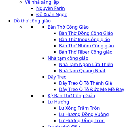
Về nhà sáng lập
Nguyễn Farin
Đỗ Xuân Ngọc
Đồ thờ công giáo
Bàn Thờ Công Giáo
Bàn Thờ Đồng Công Giáo
Bàn Thờ Inox Công giáo
Bàn Thờ Nhôm Công giáo
Bàn Thờ Filber Công giáo
Nhà tạm công giáo
Nhà Tạm Ngọn Lửa Thiên
Nhà Tạm Quang Nhật
Dây Treo
Dây Treo Ô Tô Thánh Giá
Dây Treo Ô Tô Đức Mẹ Mề Đay
Kệ Bàn Thờ Công Giáo
Lư Hương
Lư Xông Trầm Tròn
Lư Hương Đồng Vuông
Lư Hương Đồng Tròn
Tranh phù điêu