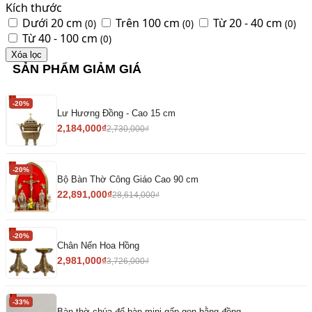
Kích thước
Dưới 20 cm
Trên 100 cm
Từ 20 - 40 cm
(0)
(0)
(0)
Từ 40 - 100 cm
(0)
Xóa lọc
SẢN PHẨM GIẢM GIÁ
-20%
Lư Hương Đồng - Cao 15 cm
2,184,000
₫
2,730,000
₫
-20%
Bộ Bàn Thờ Công Giáo Cao 90 cm
22,891,000
₫
28,614,000
₫
-20%
Chân Nến Hoa Hồng
2,981,000
₫
3,726,000
₫
-33%
Bàn thờ chúa để bàn mini gấp gọn bằng đồng