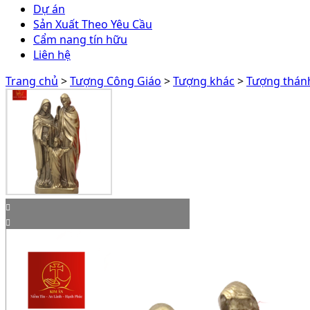
Dự án
Sản Xuất Theo Yêu Cầu
Cẩm nang tín hữu
Liên hệ
Trang chủ
>
Tượng Công Giáo
>
Tượng khác
>
Tượng thánh