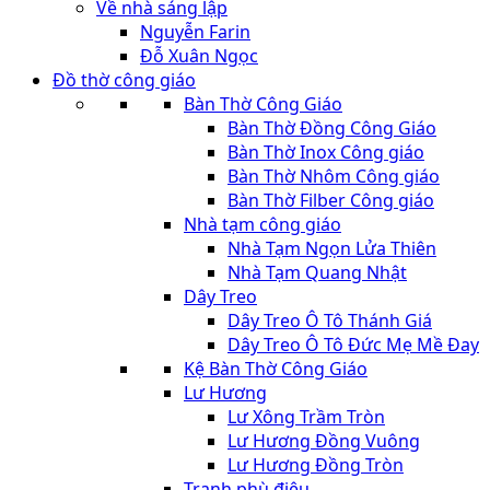
Về nhà sáng lập
Nguyễn Farin
Đỗ Xuân Ngọc
Đồ thờ công giáo
Bàn Thờ Công Giáo
Bàn Thờ Đồng Công Giáo
Bàn Thờ Inox Công giáo
Bàn Thờ Nhôm Công giáo
Bàn Thờ Filber Công giáo
Nhà tạm công giáo
Nhà Tạm Ngọn Lửa Thiên
Nhà Tạm Quang Nhật
Dây Treo
Dây Treo Ô Tô Thánh Giá
Dây Treo Ô Tô Đức Mẹ Mề Đay
Kệ Bàn Thờ Công Giáo
Lư Hương
Lư Xông Trầm Tròn
Lư Hương Đồng Vuông
Lư Hương Đồng Tròn
Tranh phù điêu