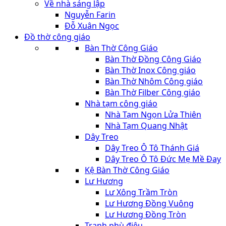
Về nhà sáng lập
Nguyễn Farin
Đỗ Xuân Ngọc
Đồ thờ công giáo
Bàn Thờ Công Giáo
Bàn Thờ Đồng Công Giáo
Bàn Thờ Inox Công giáo
Bàn Thờ Nhôm Công giáo
Bàn Thờ Filber Công giáo
Nhà tạm công giáo
Nhà Tạm Ngọn Lửa Thiên
Nhà Tạm Quang Nhật
Dây Treo
Dây Treo Ô Tô Thánh Giá
Dây Treo Ô Tô Đức Mẹ Mề Đay
Kệ Bàn Thờ Công Giáo
Lư Hương
Lư Xông Trầm Tròn
Lư Hương Đồng Vuông
Lư Hương Đồng Tròn
Tranh phù điêu