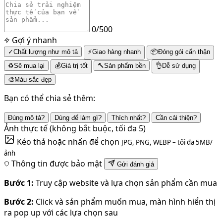
0
/500
Gợi ý nhanh
✓
Chất lượng như mô tả
⚡
Giao hàng nhanh
📦
Đóng gói cẩn thận
♻
Sẽ mua lại
💰
Giá trị tốt
🔨
Sản phẩm bền
👌
Dễ sử dụng
🎨
Màu sắc đẹp
Bạn có thể chia sẻ thêm:
Đúng mô tả?
Dùng để làm gì?
Thích nhất?
Cần cải thiện?
Ảnh thực tế
(không bắt buộc, tối đa 5)
Kéo thả hoặc nhấn để chọn
JPG, PNG, WEBP – tối đa 5MB/
ảnh
Thông tin được bảo mật
Gửi đánh giá
Bước 1:
Truy cập website và lựa chọn sản phẩm cần mua
Bước 2:
Click và sản phẩm muốn mua, màn hình hiển thị
ra pop up với các lựa chọn sau