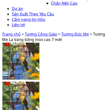
Chân Nến Cao
Dự án
Sản Xuất Theo Yêu Cầu
Cẩm nang tín hữu
Liên hệ
Trang chủ
>
Tượng Công Giáo
>
Tượng Đức Mẹ
> Tượng
Mẹ La Vang bằng inox cao 7 mét