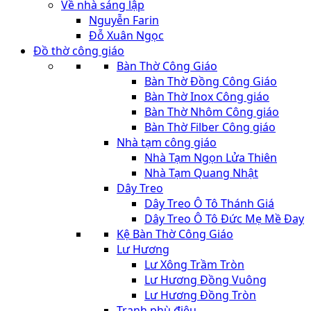
Về nhà sáng lập
Nguyễn Farin
Đỗ Xuân Ngọc
Đồ thờ công giáo
Bàn Thờ Công Giáo
Bàn Thờ Đồng Công Giáo
Bàn Thờ Inox Công giáo
Bàn Thờ Nhôm Công giáo
Bàn Thờ Filber Công giáo
Nhà tạm công giáo
Nhà Tạm Ngọn Lửa Thiên
Nhà Tạm Quang Nhật
Dây Treo
Dây Treo Ô Tô Thánh Giá
Dây Treo Ô Tô Đức Mẹ Mề Đay
Kệ Bàn Thờ Công Giáo
Lư Hương
Lư Xông Trầm Tròn
Lư Hương Đồng Vuông
Lư Hương Đồng Tròn
Tranh phù điêu