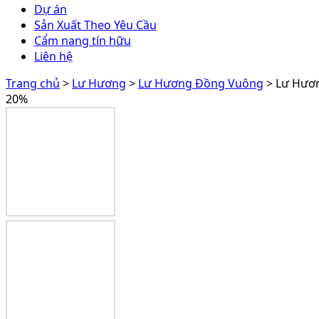
Dự án
Sản Xuất Theo Yêu Cầu
Cẩm nang tín hữu
Liên hệ
Trang chủ
>
Lư Hương
>
Lư Hương Đồng Vuông
> Lư Hươ
20%